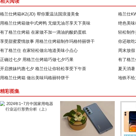
相关阅读
格兰仕烤箱iK2(JD) 帮你重温法国浪漫美食
格兰仕KW
用格兰仕烤箱做中式烤鸭 无烟无油尽享天下美味
绝色美味
有了格兰仕烤箱 在家做不加一滴油的酸奶蛋糕
轻松制作
享受甜蜜爱情故事 用格兰仕烤箱制作玛格特丽饼干
你还敢吃
有了格兰仕 在家轻松做出地道美味小点心
周末放假
正确过七夕 用格兰仕烤箱巧做七夕巧果
有了格兰
开启撩妹约惠七夕 格兰仕让你轻松享受下午茶
夏天消暑
用格兰仕烤箱 做出美味玛格丽特饼干
地铁不给
精彩图集