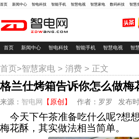
首页
新闻中心
智电科技
智能手机
智慧电视
智慧家电
数码科技
智慧
首页
新闻中心
智电科技
智能手机
智慧电视
智
首页
>
智慧家电
>
消费
> 正文
格兰仕烤箱告诉你怎么做梅
来源：
智电网
【原创】
作者：罗罗 发布时间：20
今天下午茶准备吃什么呢?想
梅花酥，其实做法相当简单。