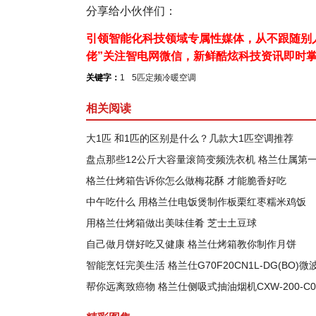
分享给小伙伴们：
引领智能化科技领域专属性媒体，从不跟随别人
佬”关注智电网微信，新鲜酷炫科技资讯即时
关键字：
1
5匹定频冷暖空调
相关阅读
大1匹 和1匹的区别是什么？几款大1匹空调推荐
盘点那些12公斤大容量滚筒变频洗衣机 格兰仕属第
格兰仕烤箱告诉你怎么做梅花酥 才能脆香好吃
中午吃什么 用格兰仕电饭煲制作板栗红枣糯米鸡饭
用格兰仕烤箱做出美味佳肴 芝士土豆球
自己做月饼好吃又健康 格兰仕烤箱教你制作月饼
智能烹饪完美生活 格兰仕G70F20CN1L-DG(BO)微
帮你远离致癌物 格兰仕侧吸式抽油烟机CXW-200-C0