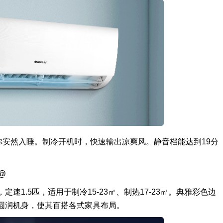
你安然入睡。制冷开机时，快速输出凉爽风。静音档能达到19分
3@
1.5匹，适用于制冷15-23㎡、制热17-23㎡。典雅彩色边
型圆润机身，使其百搭各式家具布局。