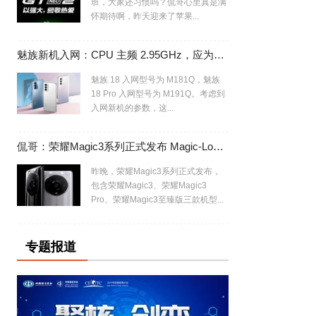
班，大家还习惯吗？侃哥心里真是满
。
怀期待啊，昨天迎来了苹果...
魅族新机入网：CPU 主频 2.95GHz，应为魅族 18/Pro 换芯版
魅族 18 入网型号为 M181Q，魅族
18 Pro 入网型号为 M191Q。考虑到
入网新机的参数，这...
侃哥：荣耀Magic3系列正式发布 Magic-Log有专业内味了
昨晚，荣耀Magic3系列正式发布，
包含荣耀Magic3、荣耀Magic3
Pro、荣耀Magic3至臻版三款机型...
的
专题报道