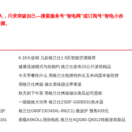
，只求突破自己—搜索服务号“智电网”或订阅号“智电小赤
掌握。
6.18大促销 几款格兰仕1.5匹智能空调推荐
一
健康洗涤模式与你相约 格兰仕发布15公斤滚筒精品
今天早餐吃什么 用格兰仕电饼铛作出玉米鸡蛋米饭煎饼
用格兰仕烤箱 做出美味甜点苹果派
秋天的下午茶 用格兰仕烤箱做出南瓜起司蛋糕
一级能效大功率 格兰仕ZSDF-G50E031热水器
波炉
格兰仕G80F23CN3XL-R6(C1) 微波炉 预售639元
161
搭载ASKOLL强劲电机 格兰仕XQG80-Q8312炫银滚筒新品