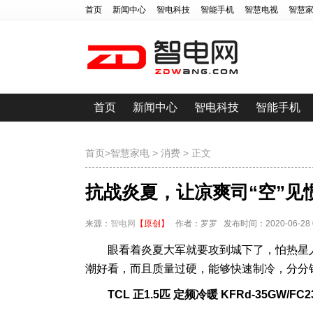
首页
新闻中心
智电科技
智能手机
智慧电视
智慧
首页
新闻中心
智电科技
智能手机
首页
>
智慧家电
>
消费
> 正文
抗战炎夏，让凉爽司“空”见
来源：
智电网
【原创】
作者：罗罗 发布时间：2020-06-28 09
眼看着炎夏大军就要攻到城下了，怕热星
潮好看，而且质量过硬，能够快速制冷，分分
TCL 正1.5匹 定频冷暖 KFRd-35GW/FC2