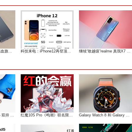
可遇而不可求的小屏满血旗舰--魅族 18测评
科技来电：iPhone12再登顶微博热搜 果粉们等到痴狂
继续“敢越级”realme 真我X7 Pro深度体验测评报告
iPhone + vivo X Fold5 双持 以长补短互联互通双倍快乐!
红魔10S Pro《鸣潮》联名限定版16GB+512GB国补到手价5499元
Galaxy Watch 8 和 Galaxy Watch Ultra 的设计和颜色曝光