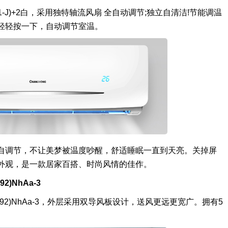
D(W1-J)+2白，采用独特轴流风扇 全自动调节;独立自清洁!节能调温
轻轻按一下，自动调节室温。
自调节，不让美梦被温度吵醒，舒适睡眠一直到天亮。关掉屏
外观，是一款居家百搭、时尚风情的佳作。
2)NhAa-3
(35592)NhAa-3，外层采用双导风板设计，送风更远更宽广。拥有5