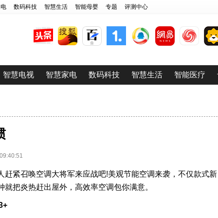
家电
数码科技
智慧生活
智能母婴
专题
评测中心
智慧电视
智慧家电
数码科技
智慧生活
智能医疗
惯
:40:51
人赶紧召唤空调大将军来应战吧!美观节能空调来袭，不仅款式新
钟就把炎热赶出屋外，高效率空调包你满意。
3+