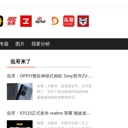
专题
图片
我要分销
侃哥来了
侃哥：OPPO预告伸缩式相机 Sony暂停ZV-E10相机生产
哈喽，大家好，这里是侃哥，今天是
周三，又到了热议新闻时讯的时候，
最新最热的科技要闻依旧...
侃哥：IOS15正式发布 realme 荣耀 魅族发布会撞车
哈喽，大家好，中秋节后第一天上