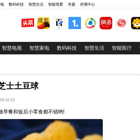
家电
数码科技
智慧生活
智能母婴
专题
评测中心
智慧电视
智慧家电
数码科技
智慧生活
智能医疗
芝士土豆球
:10:19
做早餐和饭后小零食都不错哟!