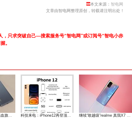
本文来源：
智电网
文章由智电网整理原创，转载请注明出处！
，只求突破自己—搜索服务号“智电网”或订阅号“智电小赤
掌握。
可遇而不可求的小屏满血旗舰--魅族 18测评
科技来电：iPhone12再登顶微博热搜 果粉们等到痴狂
继续“敢越级”realme 真我X7 Pro深度体验测评报告