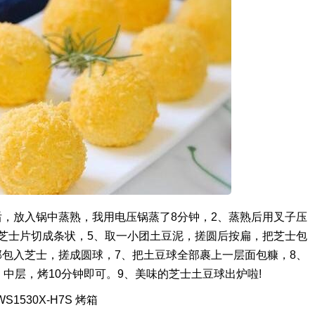
后，放入锅中蒸熟，我用电压锅蒸了8分钟，2、蒸熟后用叉子压
把芝士片切成条状，5、取一小团土豆泥，搓圆后按扁，把芝士包
部包入芝士，搓成圆球，7、把土豆球全部裹上一层面包糠，8、
，中层，烤10分钟即可。9、美味的芝士土豆球出炉啦!
530X-H7S 烤箱