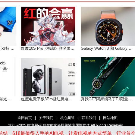
iPhone + vivo X Fold5 双持 以长补短互联互通双倍快乐!
红魔10S Pro《鸣潮》联名限定版16GB+512GB国补到手价5499元
Galaxy Watch 8 和 Galaxy Watch Ultra 的设计和颜色曝光
vivo X Fold5三款配色曝光 轻薄手感，和你好搭
红魔电竞平板3Pro暨红魔电竞宇宙新品一览
真我GT7阿斯顿马丁F1限量版 国补到手价3799元
返回首页
|
关于我们
|
核心频道
|
联系我们
|
网站地图
2005-2025 智电网-引领智能化科技领域专属性媒体 All Rights Reserved
总结
618最值得入手的AI电视，让看电视的方式简单
行业首个
京ICP备15000232号-1
京公网安备 11011502002863号