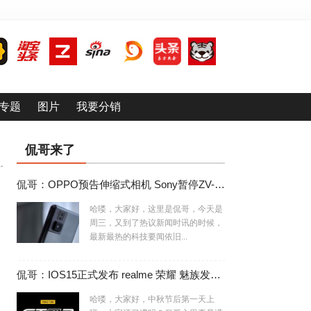
专题
图片
我要分销
侃哥来了
侃哥：OPPO预告伸缩式相机 Sony暂停ZV-E10相机生产
哈喽，大家好，这里是侃哥，今天是
周三，又到了热议新闻时讯的时候，
最新最热的科技要闻依旧...
侃哥：IOS15正式发布 realme 荣耀 魅族发布会撞车
哈喽，大家好，中秋节后第一天上