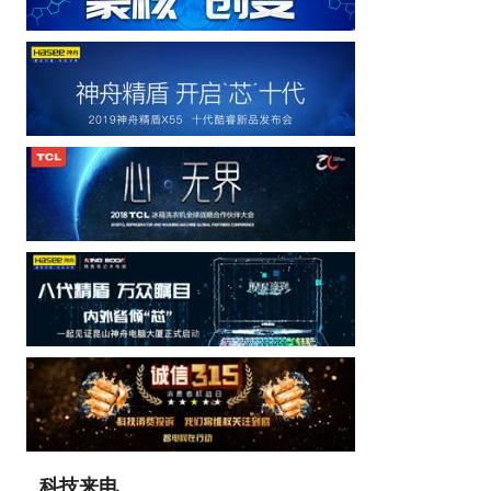
，
科技来电