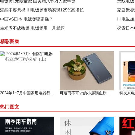
电饭煲1元限量抢 国美腊八节万人抢年货
无线电饭
潜能不容忽视 IH电饭煲市场实现125%高增长
家庭聚餐
中国VS日本 电饭煲哪家强？
IH电磁
生米煮不成熟饭 电饭煲用一月就坏
探索日本
精彩图集
2024年1~7月中国家用电器行业运行形势分析（上）
可遇而不可求的小屏满血旗舰--魅族 18测评
热门图文