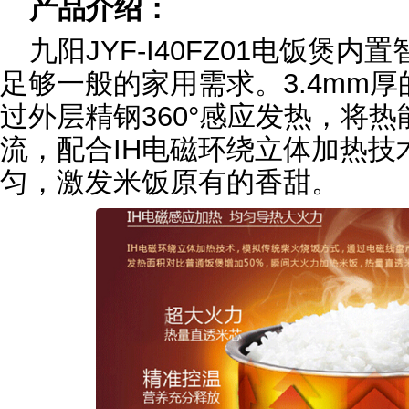
产品介绍：
九阳JYF-I40FZ01电饭煲
足够一般的家用需求。3.4mm
过外层精钢360°感应发热，将
流，配合IH电磁环绕立体加热技
匀，激发米饭原有的香甜。